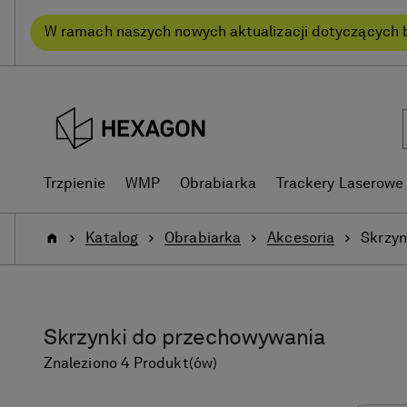
text.skipToContent
text.skipToNavigation
W ramach naszych nowych aktualizacji dotyczących 
Trzpienie
WMP
Obrabiarka
Trackery Laserowe
Strona
Katalog
Obrabiarka
Akcesoria
Skrzyn
Główna
Skrzynki do przechowywania
Znaleziono 4 Produkt(ów)