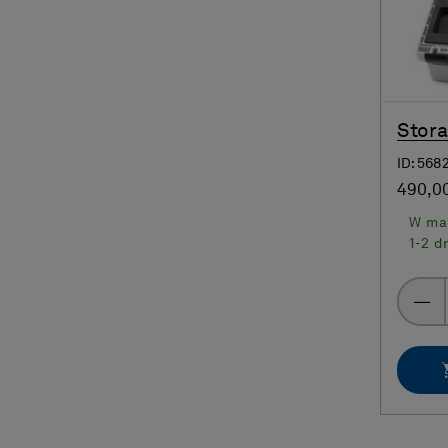
Stora
ID: 568
490,00
W ma
1-2 d