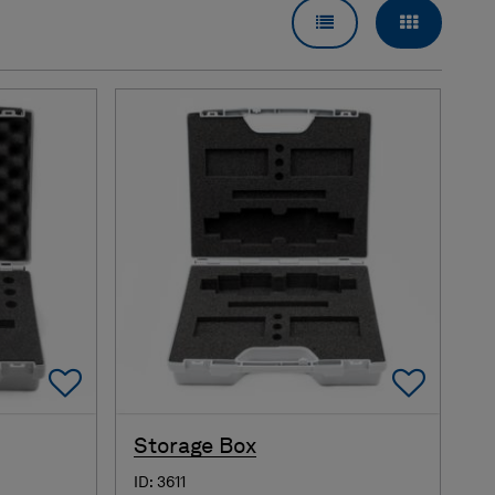
WIDOK LISTY
WIDOK SI
Add To Favorites
Add 
Storage Box
ID: 3611