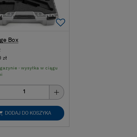
Add To Favorites
ge Box
2
 zł
gazynie - wysyłka w ciągu
ni
Quantity
DODAJ DO KOSZYKA