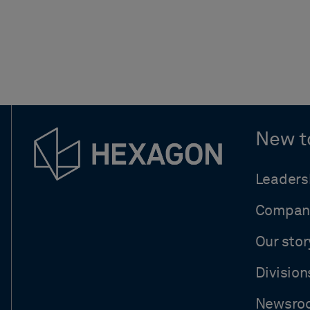
New t
Leaders
Compan
Our stor
Division
Newsro