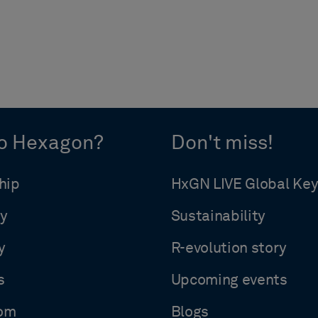
o Hexagon?
Don't miss!
hip
HxGN LIVE Global Ke
y
Sustainability
y
R-evolution story
s
Upcoming events
om
Blogs