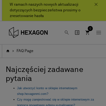
text.skipToContent
text.skipToNavigation
W ramach naszych nowych aktualizacji
dotyczących bezpieczeństwa prosimy o
zresetowanie hasła
0
Strona
FAQ Page
Główna
Najczęściej zadawane
pytania
Jak utworzyć konto w sklepie internetowym
shop.hexagonmi.com?
Czy mogę zarejestrować się w sklepie internetowym za
pomocą prywatnego adresu e-mailowego?