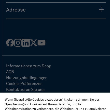
Adresse
Facebook
Instagram
Linked
Twitter
Youtube
in
Informationen zum Shop
AGB
Nutzungsbedingungen
Cookie-Präferenzen
Kontaktieren Sie uns
FAQ
Wenn Sie auf „Alle Cookies akzeptieren“ klicken, stimmen Sie der
Site Map
Speicherung von Cookies auf Ihrem Gerät zu, um die
Datenschutzhinweis
Websitenavigation zu verbessern, die Websitenutzung zu analysieren