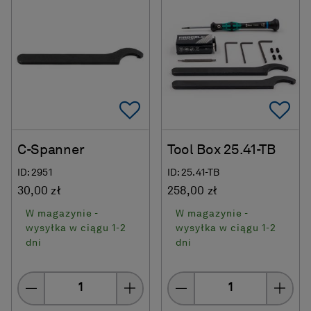
Add To Favorites
Ad
C-Spanner
Tool Box 25.41-TB
ID: 2951
ID: 25.41-TB
30,00 zł
258,00 zł
W magazynie -
W magazynie -
wysyłka w ciągu 1-2
wysyłka w ciągu 1-2
dni
dni
Quantity
Quantity