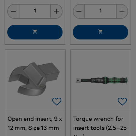
Quantity
Quantity
Add To Favorites
Ad
Open end insert, 9 x
Torque wrench for
12 mm, Size 13 mm
insert tools (2.5–25