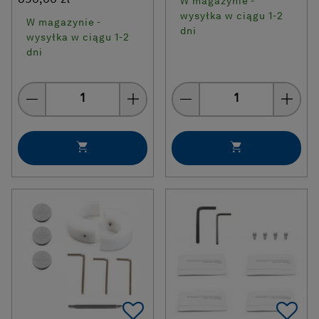
W magazynie -
wysyłka w ciągu 1-2
W magazynie -
dni
wysyłka w ciągu 1-2
dni
Quantity
Quantity
Add To Favorites
Ad