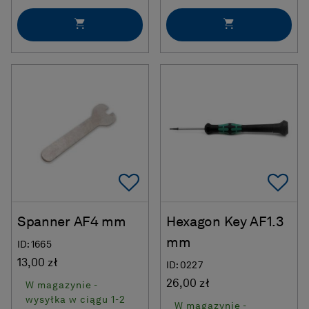
Add To Favorites
Ad
Spanner AF4 mm
Hexagon Key AF1.3
mm
ID: 1665
13,00 zł
ID: 0227
26,00 zł
W magazynie -
wysyłka w ciągu 1-2
W magazynie -