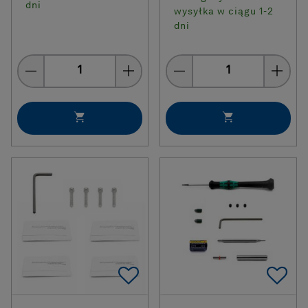
dni
wysyłka w ciągu 1-2
dni
Quantity
Quantity
Add To Favorites
Ad