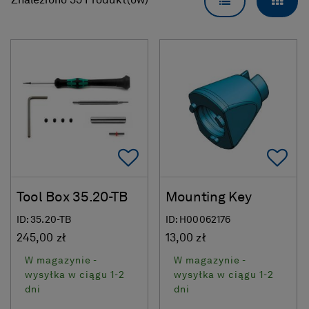
WIDOK LISTY
WIDO
Znaleziono 35 Produkt(ów)
Add To Favorites
Ad
Tool Box 35.20-TB
Mounting Key
ID: 35.20-TB
ID: H00062176
245,00 zł
13,00 zł
W magazynie -
W magazynie -
wysyłka w ciągu 1-2
wysyłka w ciągu 1-2
dni
dni