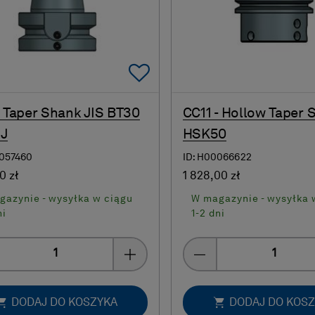
Add To Favorites
- Taper Shank JIS BT30
CC11 - Hollow Taper 
 J
HSK50
0057460
ID: H00066622
0 zł
1 828,00 zł
gazynie - wysyłka w ciągu
W magazynie - wysyłka 
ni
1-2 dni
Quantity
Quantity
DODAJ DO KOSZYKA
DODAJ DO KOS