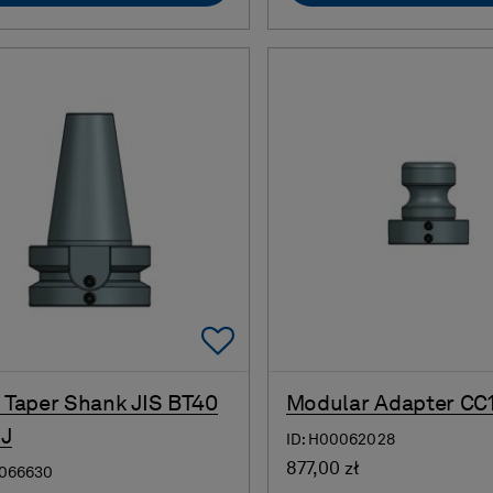
Add To Favorites
- Taper Shank JIS BT40
Modular Adapter CC
 J
ID: H00062028
877,00 zł
0066630