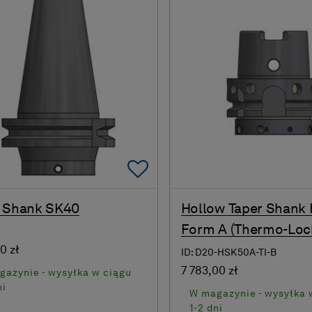
Add To Favorites
r Shank SK40
Hollow Taper Shank
Form A (Thermo-Loc
0 zł
ID: D20-HSK50A-TI-B
7 783,00 zł
gazynie - wysyłka w ciągu
ni
W magazynie - wysyłka 
1-2 dni