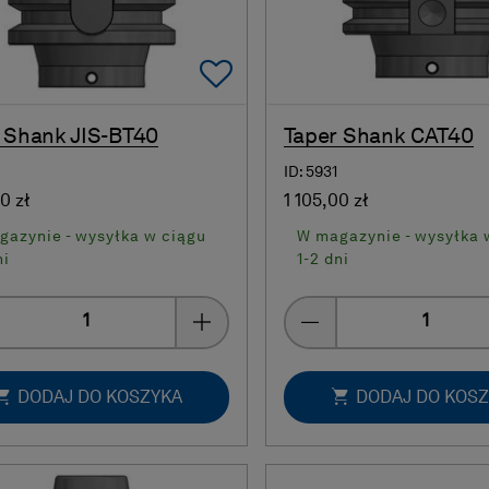
Add To Favorites
 Shank JIS-BT40
Taper Shank CAT40
ID: 5931
0 zł
1 105,00 zł
gazynie - wysyłka w ciągu
W magazynie - wysyłka 
ni
1-2 dni
Quantity
Quantity
DODAJ DO KOSZYKA
DODAJ DO KOS