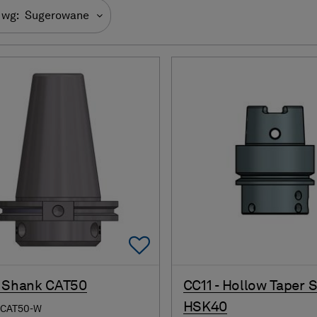
 wg:
Sugerowane
Add To Favorites
 Shank CAT50
CC11 - Hollow Taper 
HSK40
-CAT50-W