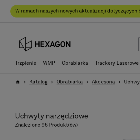
text.skipToContent
text.skipToNavigation
W ramach naszych nowych aktualizacji dotyczących 
Trzpienie
WMP
Obrabiarka
Trackery Laserowe
Strona
Katalog
Obrabiarka
Akcesoria
Uchwy
Główna
Uchwyty narzędziowe
Znaleziono 96 Produkt(ów)