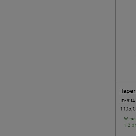
Tape
ID: 6114
1 105,0
W ma
1-2 d