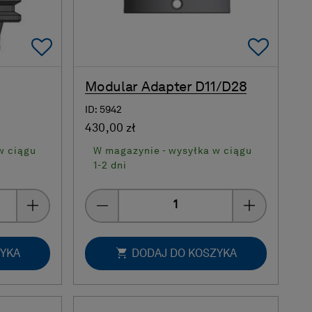
Add To Favorites
Add 
Modular Adapter D11/D28
ID: 5942
430,00 zł
w ciągu
W magazynie - wysyłka w ciągu
1-2 dni
Quantity
ZYKA
DODAJ DO KOSZYKA