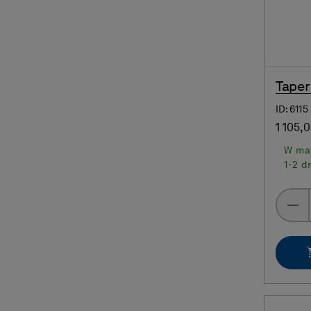
Taper
ID: 6115
1 105,0
W ma
1-2 d