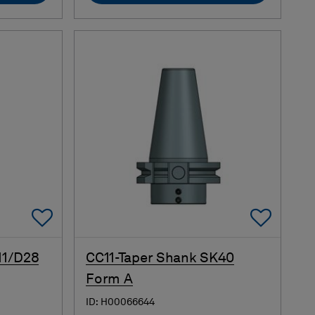
Add To Favorites
Add 
11/D28
CC11-Taper Shank SK40
Form A
ID: H00066644