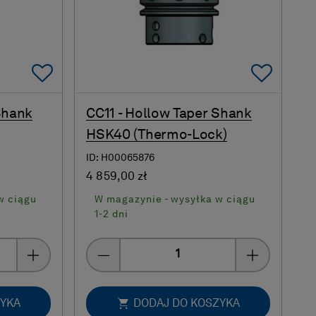
Add To Favorites
Add 
Shank
CC11 - Hollow Taper Shank
HSK40 (Thermo-Lock)
ID: H00065876
4 859,00 zł
w ciągu
W magazynie - wysyłka w ciągu
1-2 dni
Quantity
ZYKA
DODAJ DO KOSZYKA