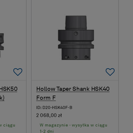
Add To Favorites
Add 
 HSK50
Hollow Taper Shank HSK40
k)
Form F
ID: D20-HSK40F-B
2 068,00 zł
w ciągu
W magazynie - wysyłka w ciągu
1-2 dni