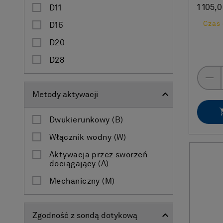
1 105,0
D11
Czas 
D16
D20
D28
Metody aktywacji
Dwukierunkowy (B)
Włącznik wodny (W)
Aktywacja przez sworzeń
dociągający (A)
Mechaniczny (M)
Zgodność z sondą dotykową