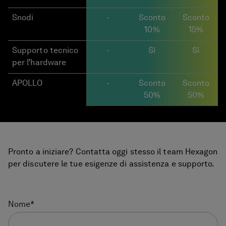
Snodi
-
Sconto
Sconto
10%
15%
Supporto tecnico
-
Sì
Sì
per l’hardware
APOLLO
-
Sconto
Sconto
50%
50%
Pronto a iniziare? Contatta oggi stesso il team Hexagon
per discutere le tue esigenze di assistenza e supporto.
Nome
*