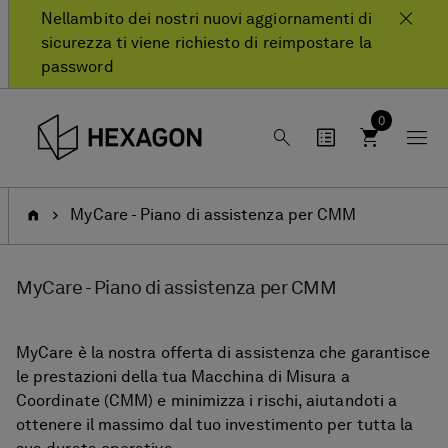
text.skipToContent
text.skipToNavigation
Nellambito dei nostri nuovi aggiornamenti di
sicurezza ti viene richiesto di reimpostare la
password
0
Pagina
MyCare - Piano di assistenza per CMM
iniziale
MyCare - Piano di assistenza per CMM
MyCare è la nostra offerta di assistenza che garantisce
le prestazioni della tua Macchina di Misura a
Coordinate (CMM) e minimizza i rischi, aiutandoti a
ottenere il massimo dal tuo investimento per tutta la