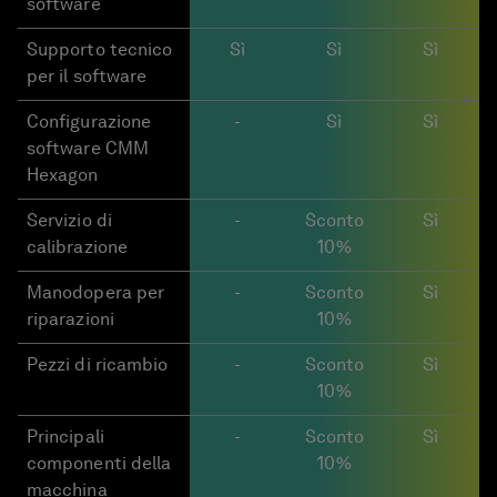
software
Supporto tecnico
Sì
Sì
Sì
per il software
Configurazione
-
Sì
Sì
software CMM
Hexagon
Servizio di
-
Sconto
Sì
calibrazione
10%
Manodopera per
-
Sconto
Sì
riparazioni
10%
Pezzi di ricambio
-
Sconto
Sì
10%
Principali
-
Sconto
Sì
componenti della
10%
macchina