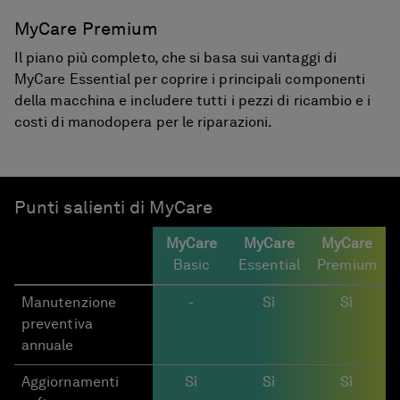
MyCare Premium
Il piano più completo, che si basa sui vantaggi di
MyCare Essential per coprire i principali componenti
della macchina e includere tutti i pezzi di ricambio e i
costi di manodopera per le riparazioni.
Punti salienti di MyCare
MyCare
MyCare
MyCare
Basic
Essential
Premium
Manutenzione
-
Sì
Sì
preventiva
annuale
Aggiornamenti
Sì
Sì
Sì