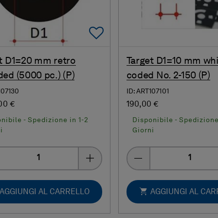
Add To Favorites
t D1=20 mm retro
Target D1=10 mm whi
ed (5000 pc.) (P)
coded No. 2-150 (P)
107130
ID: ART107101
00 €
190,00 €
nibile - Spedizione in 1-2
Disponibile - Spedizione
i
Giorni
Quantity
Quantity
AGGIUNGI AL CARRELLO
AGGIUNGI AL CA