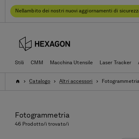
text.skipToContent
text.skipToNavigation
Nellambito dei nostri nuovi aggiornamenti di sicurezz
Stili
CMM
Macchina Utensile
Laser Tracker
Pagina
Catalogo
Altri accessori
Fotogrammetri
iniziale
Fotogrammetria
46 Prodotto/i trovato/i