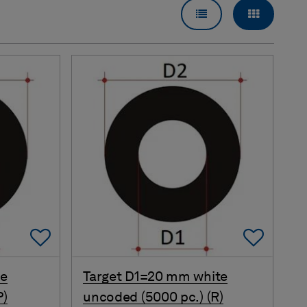
VISUALIZZAZIONE 
VISUALIZ
Add To Favorites
Add 
te
Target D1=20 mm white
P)
uncoded (5000 pc.) (R)