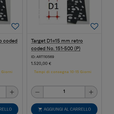
Add To Favorites
Add 
o coded
Target D1=15 mm retro
coded No. 151-500 (P)
ID: ART110569
1.520,00 €
 Giorni
Tempi di consegna 10-15 Giorni
Quantity
RRELLO
AGGIUNGI AL CARRELLO