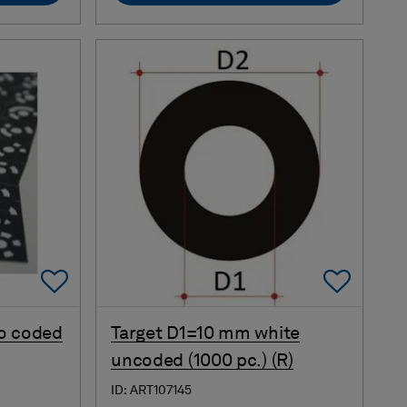
Add To Favorites
Add 
o coded
Target D1=10 mm white
uncoded (1000 pc.) (R)
ID: ART107145