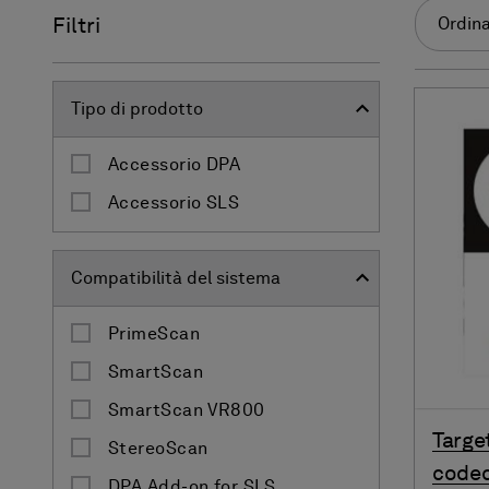
Filtri
Ordina
Tipo di prodotto
Accessorio DPA
Accessorio SLS
Compatibilità del sistema
PrimeScan
SmartScan
SmartScan VR800
Targe
StereoScan
coded
DPA Add-on for SLS