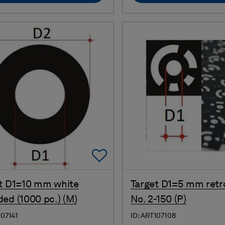
Add To Favorites
t D1=10 mm white
Target D1=5 mm retr
ed (1000 pc.) (M)
No. 2-150 (P)
107141
ID: ART107108