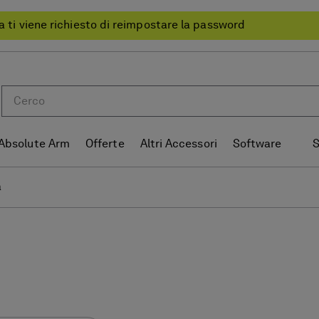
a ti viene richiesto di reimpostare la password
Absolute Arm
Offerte
Altri Accessori
Software
S
a