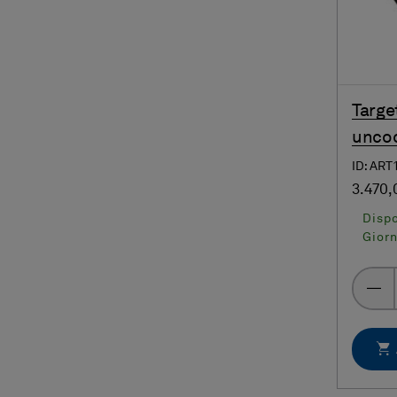
Targe
uncod
ID: ART
3.470,
Dispo
Giorn