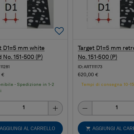
Add To Favorites
t D1=5 mm white
Target D1=5 mm retr
 No. 151-500 (P)
No. 151-500 (P)
111281
ID: ART111173
 €
620,00 €
nibile - Spedizione in 1-2
Tempi di consegna 10-15
i
Quantity
Quantity
AGGIUNGI AL CARRELLO
AGGIUNGI AL CA