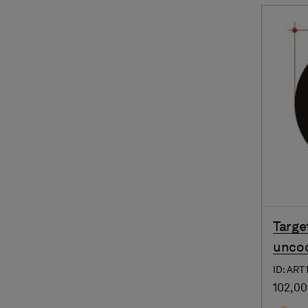
Targe
uncod
ID: ART
102,00