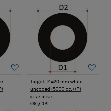
Add To Favorites
Add 
te
Target D1=20 mm white
P)
uncoded (5000 pc.) (P)
ID: ART107147
680,00 €