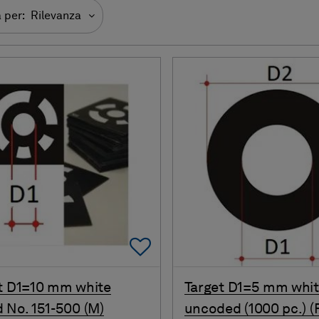
 per:
Rilevanza
Add To Favorites
t D1=10 mm white
Target D1=5 mm whi
 No. 151-500 (M)
uncoded (1000 pc.) (