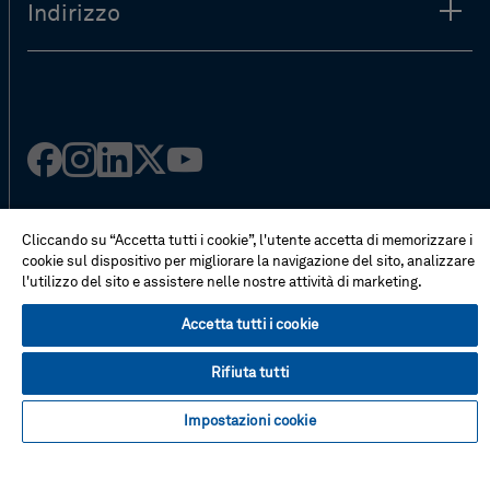
Indirizzo
Facebook
Instagram
LinkedIn
Twitter
YouTube
Cliccando su “Accetta tutti i cookie”, l'utente accetta di memorizzare i
cookie sul dispositivo per migliorare la navigazione del sito, analizzare
Il negozio online
l'utilizzo del sito e assistere nelle nostre attività di marketing.
Condizioni di vendita
Termini e condizioni d'uso
Accetta tutti i cookie
Preferenze cookie
Contattaci
Rifiuta tutti
FAQ
Mappa del sito
Impostazioni cookie
Informativa sulla privacy
In evidenza