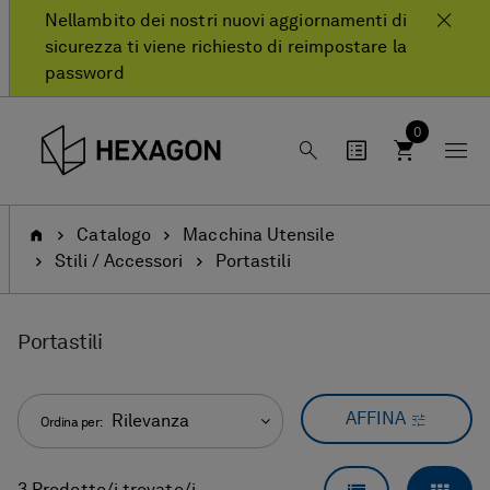
text.skipToContent
text.skipToNavigation
Nellambito dei nostri nuovi aggiornamenti di
sicurezza ti viene richiesto di reimpostare la
password
0
Pagina
Catalogo
Macchina Utensile
iniziale
Stili / Accessori
Portastili
Portastili
AFFINA
Rilevanza
Ordina per: