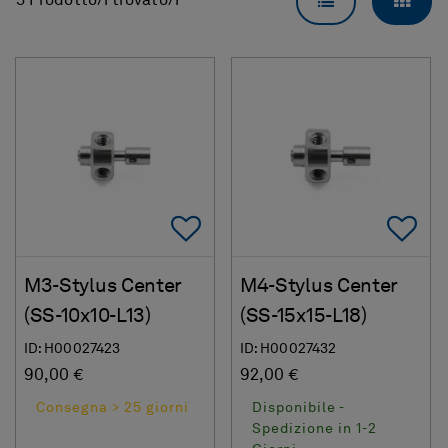
VISUALIZZAZI
VISU
3 Prodotto/i trovato/i
Add To Favorites
Ad
M3-Stylus Center
M4-Stylus Center
(SS-10x10-L13)
(SS-15x15-L18)
ID: H00027423
ID: H00027432
90,00 €
92,00 €
Consegna > 25 giorni
Disponibile -
Spedizione in 1-2