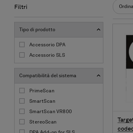
Filtri
Ordina
Tipo di prodotto
Accessorio DPA
Accessorio SLS
Compatibilità del sistema
PrimeScan
SmartScan
SmartScan VR800
Targe
StereoScan
coded
DPA Add-on for SLS