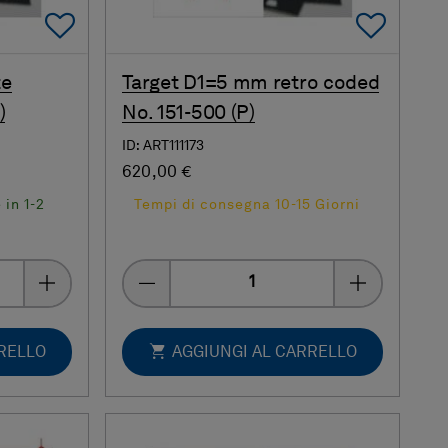
Add To Favorites
Add 
te
Target D1=5 mm retro coded
)
No. 151-500 (P)
ID: ART111173
620,00 €
 in 1-2
Tempi di consegna 10-15 Giorni
Quantity
RRELLO
AGGIUNGI AL CARRELLO