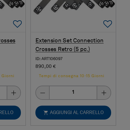
Add To Favorites
Add 
rosses
Extension Set Connection
Crosses Retro (5 pc.)
ID: ART106097
890,00 €
 Giorni
Tempi di consegna 10-15 Giorni
Quantity
RRELLO
AGGIUNGI AL CARRELLO