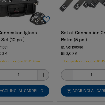
Add To Favorites
onnection Igloos
Set of Connection C
 Set (10 pc.)
Retro (5 pc.)
111631
ID: ART106096
00 €
890,00 €
 di consegna 10-15 Giorni
Tempi di consegna 10-15
Quantity
Quantity
AGGIUNGI AL CARRELLO
AGGIUNGI AL CA