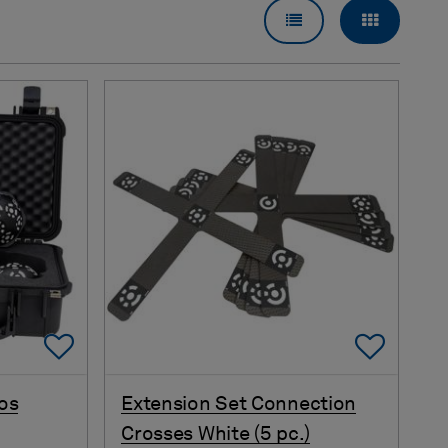
VISUALIZZAZIONE 
VISUALIZ
Add To Favorites
Add 
os
Extension Set Connection
Crosses White (5 pc.)