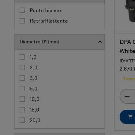
Punto bianco
Retroriflettente
DPA C
Diametro D1 [mm]
White
1,0
ID: ART
2,0
2.870,
3,0
Tempi
5,0
10,0
15,0
20,0