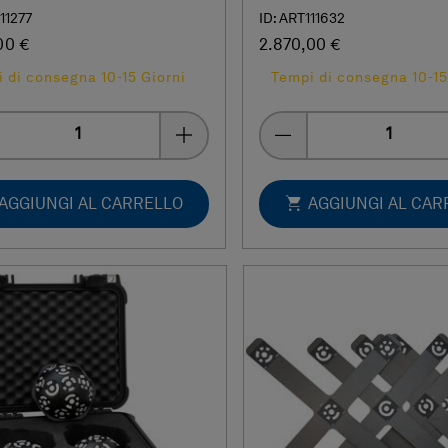
11277
ID: ART111632
00 €
2.870,00 €
 di consegna 10-15 Giorni
Tempi di consegna 10-15
Quantity
Quantity
AGGIUNGI AL CARRELLO
AGGIUNGI AL CAR