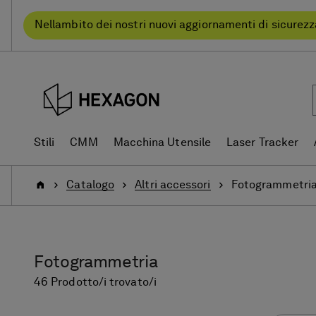
text.skipToContent
text.skipToNavigation
Nellambito dei nostri nuovi aggiornamenti di sicurezz
Stili
CMM
Macchina Utensile
Laser Tracker
Pagina
Catalogo
Altri accessori
Fotogrammetri
iniziale
Fotogrammetria
46 Prodotto/i trovato/i