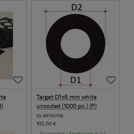
Add To Favorites
Add 
te
Target D1=5 mm white
)
uncoded (1000 pc.) (P)
ID: ART107138
102,00 €
 Giorni
Disponibile - Spedizione in 1-2