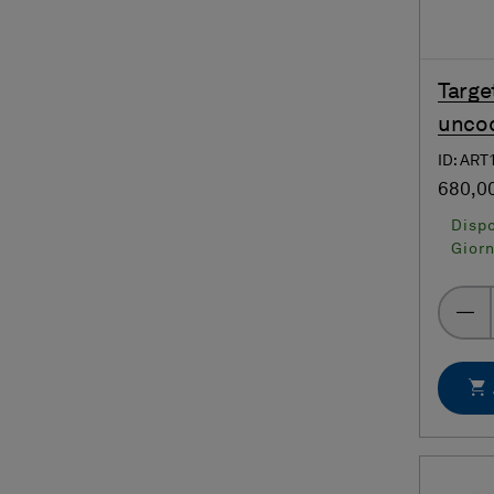
Targe
uncod
ID: ART
680,0
Dispo
Giorn