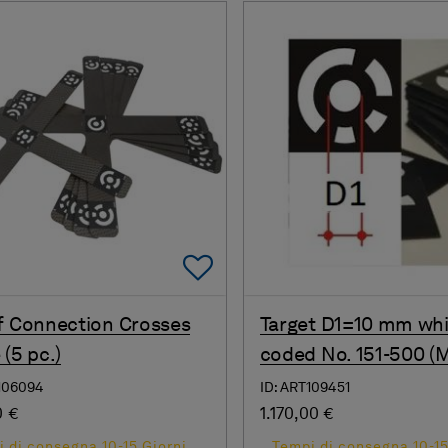
Add To Favorites
f Connection Crosses
Target D1=10 mm whi
 (5 pc.)
coded No. 151-500 (M
106094
ID: ART109451
0 €
1.170,00 €
 di consegna 10-15 Giorni
Tempi di consegna 10-15