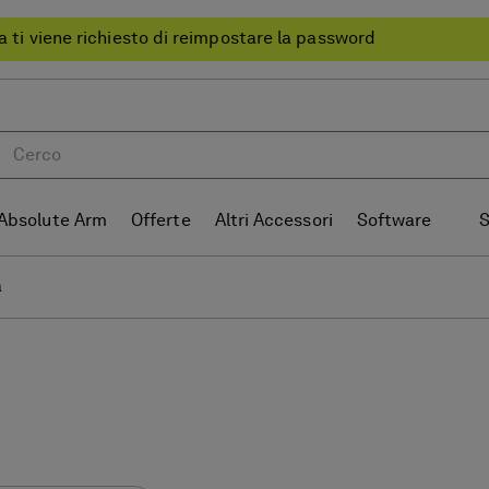
a ti viene richiesto di reimpostare la password
Absolute Arm
Offerte
Altri Accessori
Software
S
a