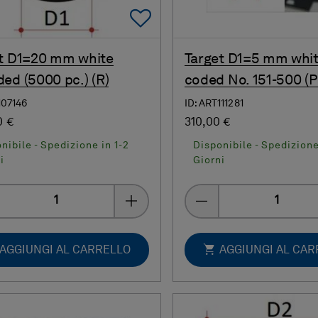
Add To Favorites
t D1=20 mm white
Target D1=5 mm whi
ed (5000 pc.) (R)
coded No. 151-500 (P
107146
ID: ART111281
0 €
310,00 €
nibile - Spedizione in 1-2
Disponibile - Spedizione
i
Giorni
Quantity
Quantity
AGGIUNGI AL CARRELLO
AGGIUNGI AL CA