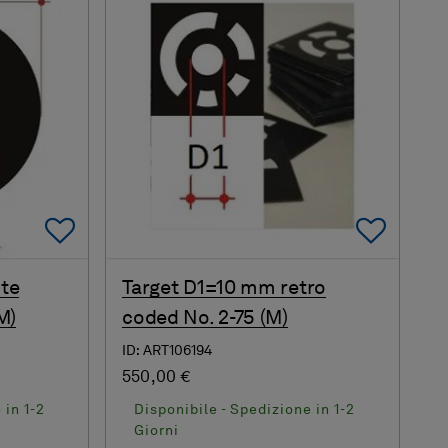
Add To Favorites
Add 
te
Target D1=10 mm retro
M)
coded No. 2-75 (M)
ID: ART106194
550,00 €
 in 1-2
Disponibile - Spedizione in 1-2
Giorni