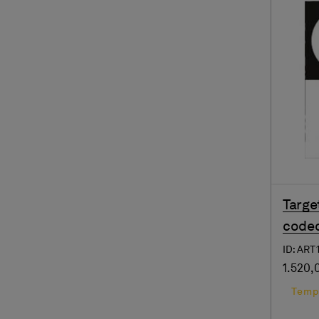
Targe
coded
ID: ART
1.520,
Tempi