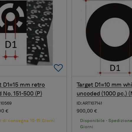
Add To Favorites
t D1=15 mm retro
Target D1=10 mm whi
 No. 151-500 (P)
uncoded (1000 pc.) (
110569
ID: ART107141
00 €
900,00 €
 di consegna 10-15 Giorni
Disponibile - Spedizione
Giorni