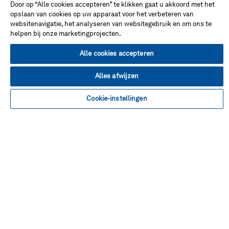
Don't miss!
Door op “Alle cookies accepteren” te klikken gaat u akkoord met het
opslaan van cookies op uw apparaat voor het verbeteren van
websitenavigatie, het analyseren van websitegebruik en om ons te
helpen bij onze marketingprojecten.
Adres
Alle cookies accepteren
Alles afwijzen
Facebook
Instagram
LinkedIn
Twitter
YouTube
Cookie-instellingen
Over deze winkel
Verkoopvoorwaarden
Gebruiksvoorwaarden
Cookie Preferences
Contact opnemen
FAQ
Site Map