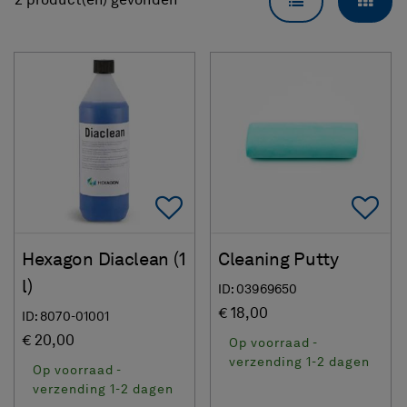
LIJSTWEERGA
RAS
2 product(en) gevonden
Add To Favorites
Ad
Hexagon Diaclean (1
Cleaning Putty
l)
ID: 03969650
€ 18,00
ID: 8070-01001
€ 20,00
Op voorraad -
verzending 1-2 dagen
Op voorraad -
verzending 1-2 dagen