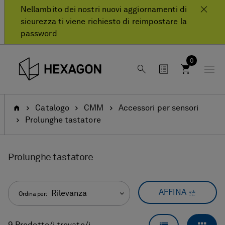
text.skipToContent
text.skipToNavigation
Nellambito dei nostri nuovi aggiornamenti di
sicurezza ti viene richiesto di reimpostare la
password
0
Pagina
Catalogo
CMM
Accessori per sensori
iniziale
Prolunghe tastatore
Prolunghe tastatore
AFFINA
Rilevanza
Ordina per: