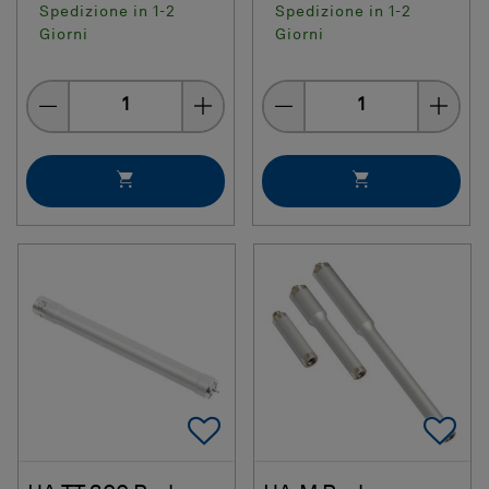
Spedizione in 1-2
Spedizione in 1-2
Giorni
Giorni
Quantity
Quantity
Add To Favorites
Ad