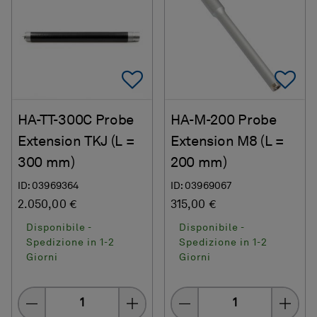
Add To Favorites
Ad
HA-TT-300C Probe
HA-M-200 Probe
Extension TKJ (L =
Extension M8 (L =
300 mm)
200 mm)
ID: 03969364
ID: 03969067
2.050,00 €
315,00 €
Disponibile -
Disponibile -
Spedizione in 1-2
Spedizione in 1-2
Giorni
Giorni
Quantity
Quantity