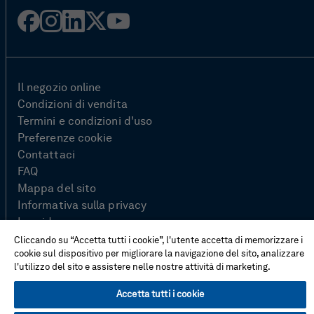
Facebook
Instagram
LinkedIn
Twitter
YouTube
Il negozio online
Condizioni di vendita
Termini e condizioni d'uso
Preferenze cookie
Contattaci
FAQ
Mappa del sito
Informativa sulla privacy
In evidenza
Cliccando su “Accetta tutti i cookie”, l'utente accetta di memorizzare i
cookie sul dispositivo per migliorare la navigazione del sito, analizzare
l'utilizzo del sito e assistere nelle nostre attività di marketing.
© Hexagon AB 2026
Accetta tutti i cookie