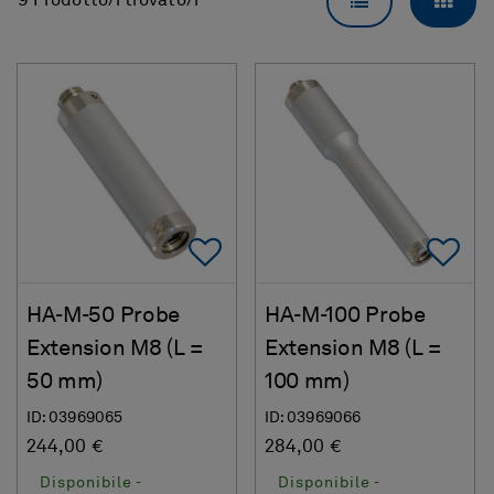
VISUALIZZAZI
VISU
9 Prodotto/i trovato/i
Add To Favorites
Ad
HA-M-50 Probe
HA-M-100 Probe
Extension M8 (L =
Extension M8 (L =
50 mm)
100 mm)
ID: 03969065
ID: 03969066
244,00 €
284,00 €
Disponibile -
Disponibile -