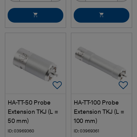
Add To Favorites
Ad
HA-TT-50 Probe
HA-TT-100 Probe
Extension TKJ (L =
Extension TKJ (L =
50 mm)
100 mm)
ID: 03969360
ID: 03969361