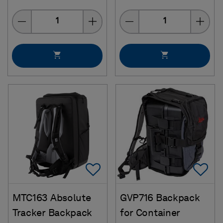
Quantity
Quantity
Add To Favorites
Ad
MTC163 Absolute
GVP716 Backpack
Tracker Backpack
for Container