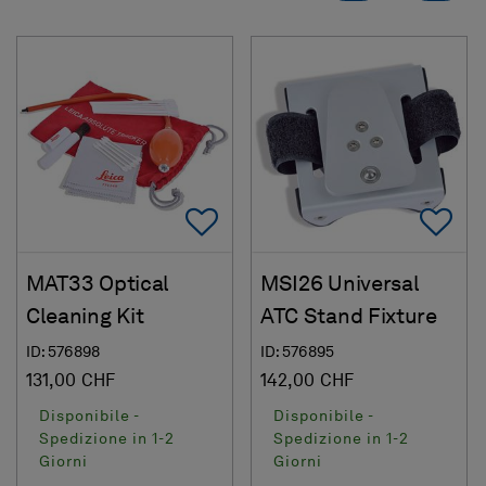
Add To Favorites
Ad
MAT33 Optical
MSI26 Universal
Cleaning Kit
ATC Stand Fixture
ID: 576898
ID: 576895
131,00 CHF
142,00 CHF
Disponibile -
Disponibile -
Spedizione in 1-2
Spedizione in 1-2
Giorni
Giorni