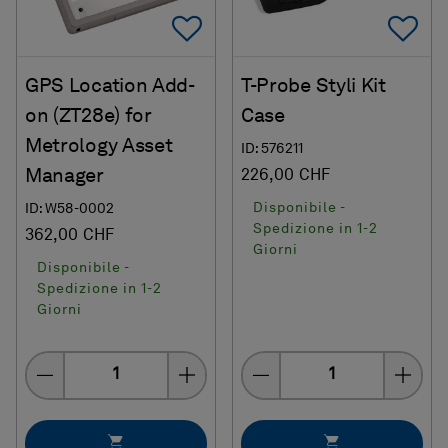
Add To Favorites
Ad
GPS Location Add-
T-Probe Styli Kit
on (ZT28e) for
Case
Metrology Asset
ID: 576211
Manager
226,00 CHF
Disponibile -
ID: W58-0002
Spedizione in 1-2
362,00 CHF
Giorni
Disponibile -
Spedizione in 1-2
Giorni
Quantity
Quantity