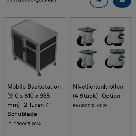
LISTENANSICH
RAS
13 Produkt(e) gefunden
Mobile Basisstation
Nivellierlenkrollen
(910 x 610 x 935
(4 Stück) - Option
mm) - 2 Türen / 1
ID: GB0005-0026
Schublade
ID: GB0005-2014