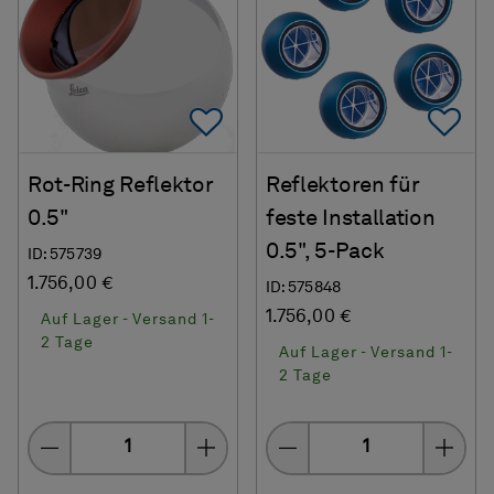
Add To Favorites
Ad
Rot-Ring Reflektor
Reflektoren für
0.5"
feste Installation
0.5", 5-Pack
ID: 575739
1.756,00 €
ID: 575848
1.756,00 €
Auf Lager - Versand 1-
2 Tage
Auf Lager - Versand 1-
2 Tage
Menge
Menge