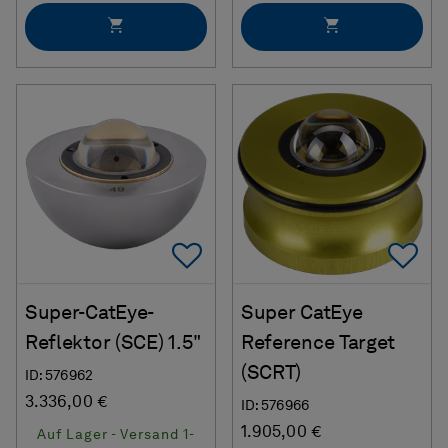
Add To Favorites
Ad
Super-CatEye-
Super CatEye
Reflektor (SCE) 1.5"
Reference Target
(SCRT)
ID: 576962
3.336,00 €
ID: 576966
1.905,00 €
Auf Lager - Versand 1-