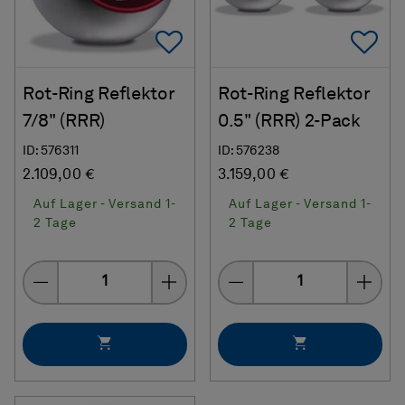
Add To Favorites
Ad
Rot-Ring Reflektor
Rot-Ring Reflektor
7/8" (RRR)
0.5" (RRR) 2-Pack
ID: 576311
ID: 576238
2.109,00 €
3.159,00 €
Auf Lager - Versand 1-
Auf Lager - Versand 1-
2 Tage
2 Tage
Menge
Menge