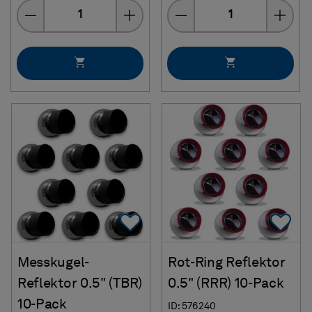
Menge
Menge
Add To Favorites
Ad
Messkugel-
Rot-Ring Reflektor
Reflektor 0.5" (TBR)
0.5" (RRR) 10-Pack
10-Pack
ID: 576240