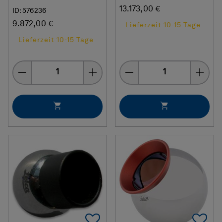
13.173,00 €
ID: 576236
9.872,00 €
Lieferzeit 10-15 Tage
Lieferzeit 10-15 Tage
Menge
Menge
Add To Favorites
Ad