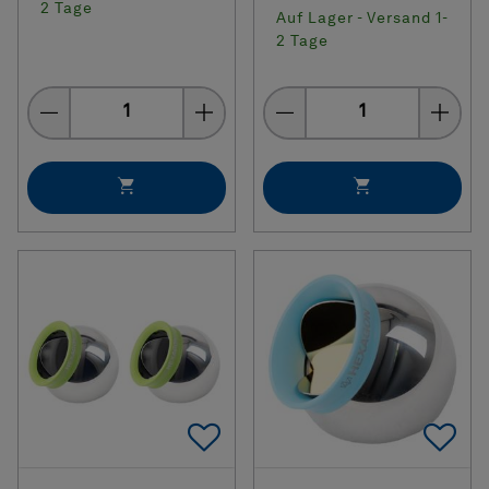
2 Tage
Auf Lager - Versand 1-
2 Tage
Menge
Menge
Add To Favorites
Ad