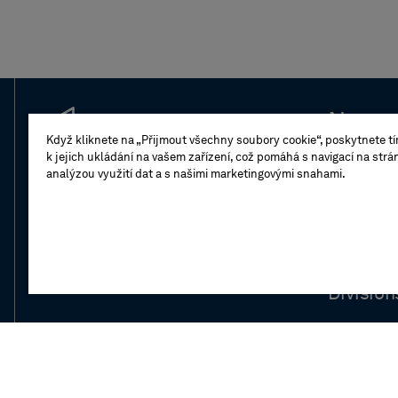
New t
Když kliknete na „Přijmout všechny soubory cookie“, poskytnete t
k jejich ukládání na vašem zařízení, což pomáhá s navigací na strá
Leaders
analýzou využití dat a s našimi marketingovými snahami.
Compan
Our stor
Division
Newsro
Investor