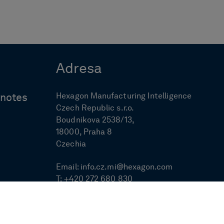
Adresa
Hexagon Manufacturing Intelligence
ynotes
Czech Republic s.r.o.
Boudnikova 2538/13,
18000, Praha 8
Czechia
Email:
info.cz.mi@hexagon.com
T:
+420 272 680 830