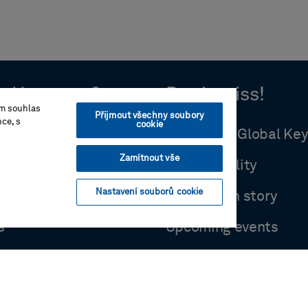
o Hexagon?
Don't miss!
ím souhlas
Přijmout všechny soubory
nce, s
cookie
hip
HxGN LIVE Global Ke
Zamítnout vše
y
Sustainability
Nastavení souborů cookie
y
R-evolution story
s
Upcoming events
om
Blogs
s
Innovation stories