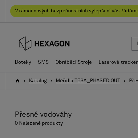
text.skipToContent
text.skipToNavigation
V rámci nových bezpečnostních vylepšení vás žádáme
Doteky
SMS
Obráběcí Stroje
Laserové tracker
Domů
Katalog
Měřidla TESA_PHASED OUT
Pře
Přesné vodováhy
0 Nalezené produkty