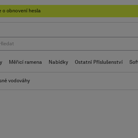
 o obnovení hesla
y
Měřicí ramena
Nabídky
Ostatní Příslušenství
Sof
sné vodováhy