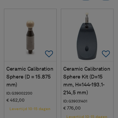
Add To Favorites
Ad
Ceramic Calibration
Ceramic Calibration
Sphere (D = 15.875
Sphere Kit (D=15
mm)
mm, H=144-193.1-
214,5 mm)
ID: G39002200
€ 462,00
ID: G39031401
€ 776,00
Levertijd 10-15 dagen
Levertijd 10-15 dagen