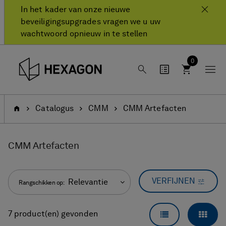
text.skipToContent
text.skipToNavigation
In het kader van onze nieuwe
beveiligingsupgrades vragen we u uw
wachtwoord opnieuw in te stellen
0
Home
Catalogus
CMM
CMM Artefacten
CMM Artefacten
VERFIJNEN
Relevantie
Rangschikken op:
LIJSTWEERGA
RAS
7 product(en) gevonden