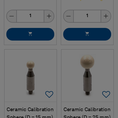
Quantity
Quantity
Add To Favorites
Ad
Ceramic Calibration
Ceramic Calibration
Sphere (D = 15 mm)
Sphere (D = 25 mm)