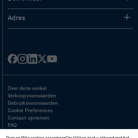
Adres
Facebook
Instagram
LinkedIn
Twitter
YouTube
Over deze winkel
Verkoopvoorwaarden
Gebruiksvoorwaarden
Cookie Preferences
Contact opnemen
FAQ
Site Map