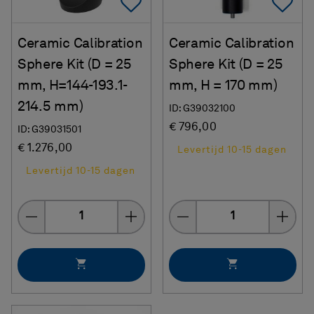
Add To Favorites
Ad
Ceramic Calibration
Ceramic Calibration
Sphere Kit (D = 25
Sphere Kit (D = 25
mm, H=144-193.1-
mm, H = 170 mm)
214.5 mm)
ID: G39032100
€ 796,00
ID: G39031501
€ 1.276,00
Levertijd 10-15 dagen
Levertijd 10-15 dagen
Quantity
Quantity