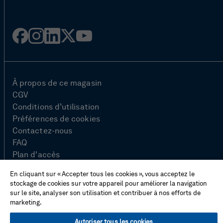
Facebook
Instagram
Linked
Twitter
Youtube
in
À propos de ce magasin
CGV
Conditions d’utilisation
Préférences de cookies
Contactez-nous
FAQ
Plan d'accès
Charte de confidentialité
En cliquant sur « Accepter tous les cookies », vous acceptez le
Impressum
stockage de cookies sur votre appareil pour améliorer la navigation
sur le site, analyser son utilisation et contribuer à nos efforts de
marketing.
© Hexagon AB 2026
Autoriser tous les cookies