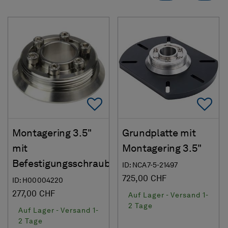
Add To Favorites
Ad
Montagering 3.5"
Grundplatte mit
mit
Montagering 3.5"
Befestigungsschrauben
ID: NCA7-5-21497
725,00 CHF
ID: H00004220
277,00 CHF
Auf Lager - Versand 1-
2 Tage
Auf Lager - Versand 1-
2 Tage