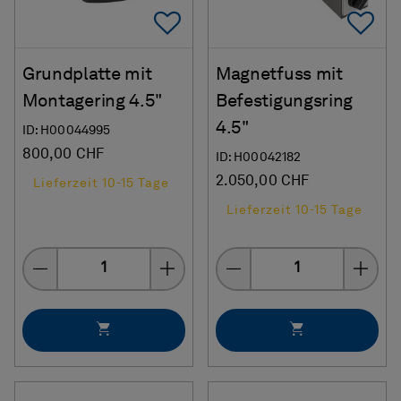
Add To Favorites
Ad
Grundplatte mit
Magnetfuss mit
Montagering 4.5"
Befestigungsring
4.5"
ID: H00044995
800,00 CHF
ID: H00042182
2.050,00 CHF
Lieferzeit 10-15 Tage
Lieferzeit 10-15 Tage
Menge
Menge