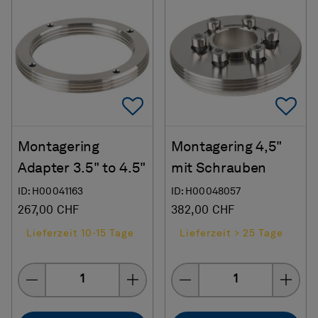
Add To Favorites
Ad
Montagering
Montagering 4,5"
Adapter 3.5" to 4.5"
mit Schrauben
ID: H00041163
ID: H00048057
267,00 CHF
382,00 CHF
Lieferzeit 10-15 Tage
Lieferzeit > 25 Tage
Menge
Menge