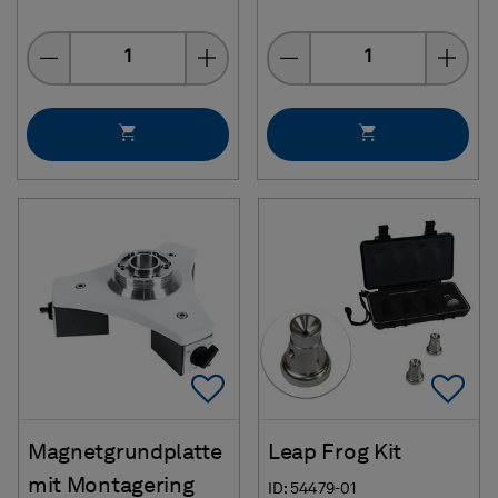
Menge
Menge
Add To Favorites
Ad
Magnetgrundplatte
Leap Frog Kit
mit Montagering
ID: 54479-01