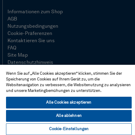
Informationen zum Shop
AGB
Nutzungsbedingungen
Cookie-Präferenzen
Kontaktieren Sie uns
FAQ
Site Map
Datenschutzhinweis
Impressum
Wenn Sie auf „Alle Cookies akzeptieren“ klicken, stimmen Sie der
Speicherung von Cookies auf Ihrem Gerät zu, um die
Websitenavigation zu verbessern, die Websitenutzung zu analysieren
und unsere Marketingbemühungen zu unterstützen.
© Hexagon AB 2026
Alle Cookies akzeptieren
Alle ablehnen
Cookie-Einstellungen