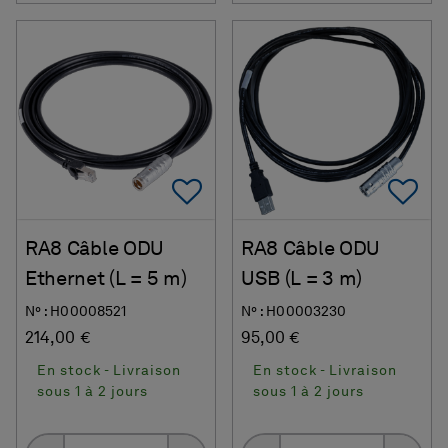
Add To Favorites
Ad
RA8 Câble ODU
RA8 Câble ODU
Ethernet (L = 5 m)
USB (L = 3 m)
N° : H00008521
N° : H00003230
214,00 €
95,00 €
En stock - Livraison
En stock - Livraison
sous 1 à 2 jours
sous 1 à 2 jours
Quantity
Quantity