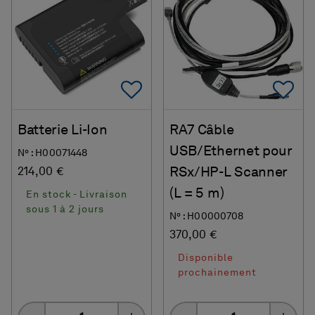
Add To Favorites
Ad
Batterie Li-Ion
RA7 Câble
USB/Ethernet pour
N° : H00071448
RSx/HP-L Scanner
214,00 €
(L = 5 m)
En stock - Livraison
sous 1 à 2 jours
N° : H00000708
370,00 €
Disponible
prochainement
Quantity
Quantity