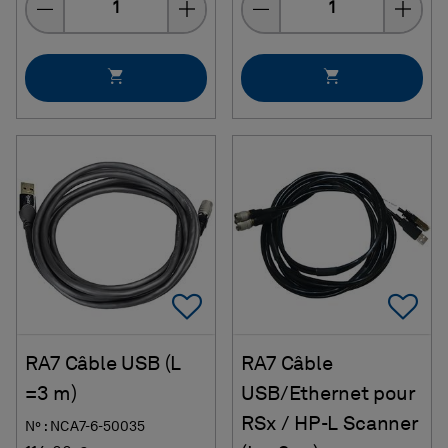
Add To Favorites
Ad
RA7 Câble USB (L
RA7 Câble
=3 m)
USB/Ethernet pour
RSx / HP-L Scanner
N° : NCA7-6-50035