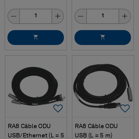
Quantity
Quantity
Add To Favorites
Ad
RA8 Câble ODU
RA8 Câble ODU
USB/Ethernet (L = 5
USB (L = 5 m)