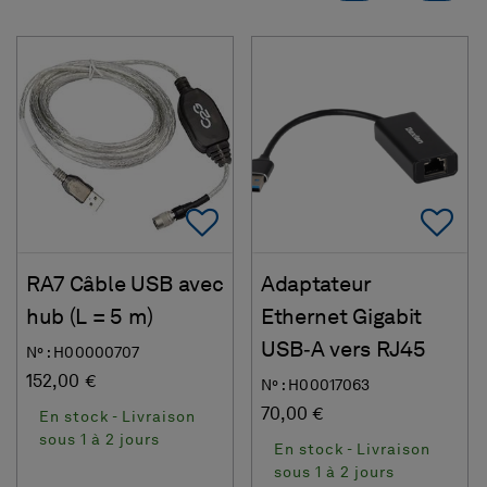
Add To Favorites
Ad
RA7 Câble USB avec
Adaptateur
hub (L = 5 m)
Ethernet Gigabit
USB‑A vers RJ45
N° : H00000707
152,00 €
N° : H00017063
70,00 €
En stock - Livraison
sous 1 à 2 jours
En stock - Livraison
sous 1 à 2 jours