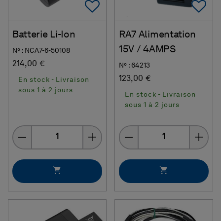
Add To Favorites
Ad
Batterie Li-Ion
RA7 Alimentation
15V / 4AMPS
N° : NCA7-6-50108
214,00 €
N° : 64213
123,00 €
En stock - Livraison
sous 1 à 2 jours
En stock - Livraison
sous 1 à 2 jours
Quantity
Quantity