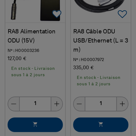
Add To Favorites
Ad
RA8 Alimentation
RA8 Câble ODU
ODU (15V)
USB/Ethernet (L = 3
m)
N° : H00003236
127,00 €
N° : H00007972
335,00 €
En stock - Livraison
sous 1 à 2 jours
En stock - Livraison
sous 1 à 2 jours
Quantity
Quantity