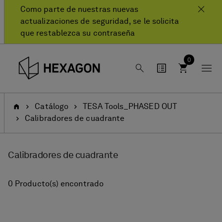
text.skipToContent
text.skipToNavigation
Como parte de nuestras nuevas
actualizaciones de seguridad, se le solicita
que restablezca su contraseña
0
Inicio
Catálogo
TESA Tools_PHASED OUT
Calibradores de cuadrante
Calibradores de cuadrante
0 Producto(s) encontrado