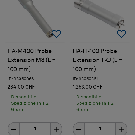
Add To Favorites
Ad
HA-M-100 Probe
HA-TT-100 Probe
Extension M8 (L =
Extension TKJ (L =
100 mm)
100 mm)
ID: 03969066
ID: 03969361
284,00 CHF
1.253,00 CHF
Disponibile -
Disponibile -
Spedizione in 1-2
Spedizione in 1-2
Giorni
Giorni
Quantity
Quantity