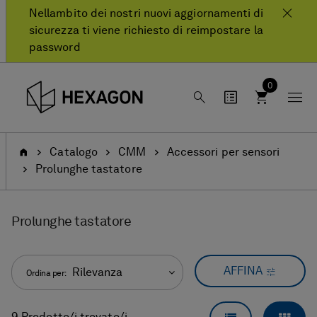
text.skipToContent
text.skipToNavigation
Nellambito dei nostri nuovi aggiornamenti di
sicurezza ti viene richiesto di reimpostare la
password
0
Pagina
Catalogo
CMM
Accessori per sensori
iniziale
Prolunghe tastatore
Prolunghe tastatore
AFFINA
Rilevanza
Ordina per: