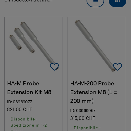
VISUALIZZAZI
VISU
9 Prodotto/i trovato/i
Add To Favorites
Ad
HA-M Probe
HA-M-200 Probe
Extension Kit M8
Extension M8 (L =
200 mm)
ID: 03969077
821,00 CHF
ID: 03969067
315,00 CHF
Disponibile -
Spedizione in 1-2
Disponibile -