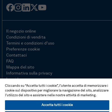
Facebook
Instagram
LinkedIn
Twitter
YouTube
Il negozio online
Condizioni di vendita
Termini e condizioni d'uso
Preferenze cookie
Contattaci
FAQ
Mappa del sito
Informativa sulla privacy
In evidenza
Cliccando su “Accetta tutti i cookie”, l'utente accetta di memorizzare i
cookie sul dispositivo per migliorare la navigazione del sito, analizzare
l'utilizzo del sito e assistere nelle nostre attività di marketing.
© Hexagon AB 2026
Accetta tutti i cookie